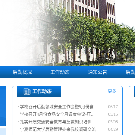
后勤概况
工作动态
通知公告
后
机构设置
工作动态
更多
联系我们
·
学校召开后勤领域安全工作会暨5月份食...
06/17
·
学校召开4月份食品安全月调度会议-压...
05/15
·
扎实开展交通安全教育与急救知识培训...
05/08
·
宁夏师范大学后勤管理处来我校调研交流
04/29