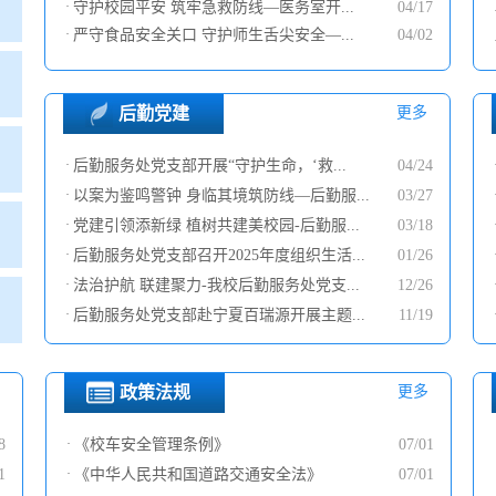
·
守护校园平安 筑牢急救防线—医务室开...
04/17
·
严守食品安全关口 守护师生舌尖安全—...
04/02
后勤党建
更多
·
后勤服务处党支部开展“守护生命，‘救...
04/24
·
以案为鉴鸣警钟 身临其境筑防线—后勤服...
03/27
·
党建引领添新绿 植树共建美校园-后勤服...
03/18
·
后勤服务处党支部召开2025年度组织生活...
01/26
·
法治护航 联建聚力-我校后勤服务处党支...
12/26
·
后勤服务处党支部赴宁夏百瑞源开展主题...
11/19
政策法规
更多
8
·
《校车安全管理条例》
07/01
1
·
《中华人民共和国道路交通安全法》
07/01